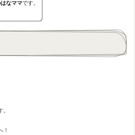
のはなママ
です。
す。
へ！