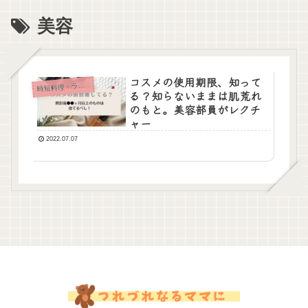
美容
コスメの使用期限、知って
時
短料理・ラク家事
る？知らないままは肌荒れ
のもと。美容部員がレクチ
ャー
2022.07.07