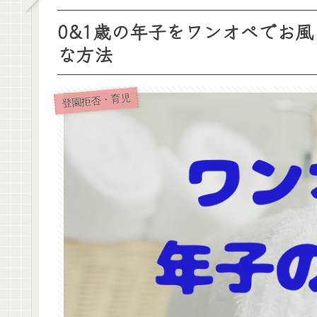
0&1歳の年子をワンオペでお
な方法
登園拒否・育児