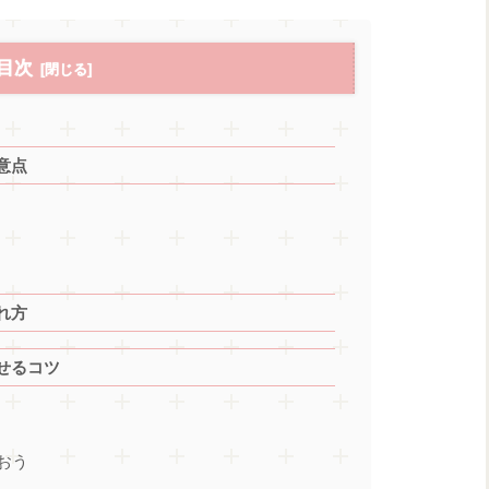
目次
意点
れ方
せるコツ
おう