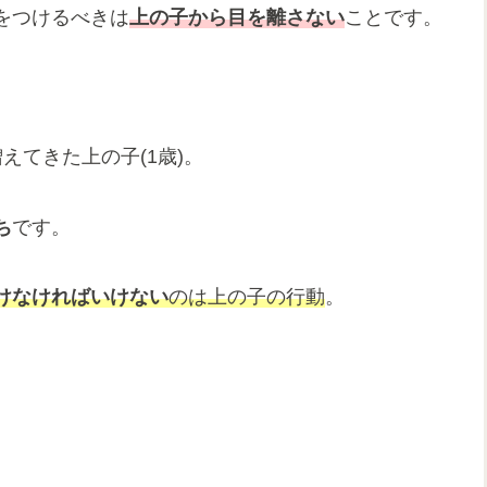
をつけるべきは
上の子から目を離さない
ことです。
えてきた上の子(1歳)。
ち
です。
けなければいけない
のは上の子の行動
。