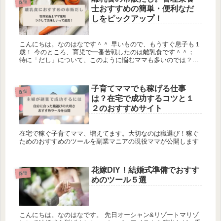
保留
士おすすめの簡単・便利なだ
しをピックアップ！
こんにちは。なのはなです＾＾ 早いもので、もうすぐ息子も１
歳！ 今のところ、育児で一番苦戦したのは離乳食です＾＾；
特に「だし」について、このように悩むママも多いのでは？と
思います。 昆布や鰹節からダシを取るのが面倒くさいだしを取
ってみたけ...
子育てママでも稼げる仕事
保留
は？在宅で成功するコツと１
２のおすすめサイト
在宅で稼ぐ子育てママ、増えてます。大切なのは職選び！稼ぐ
ためのおすすめのツールを副業マニアの現役ママが公開します
花嫁DIY！結婚式準備でおすす
保留
めのツール５選
こんにちは。なのはなです。 先日オーシャン&リゾートマリゾ