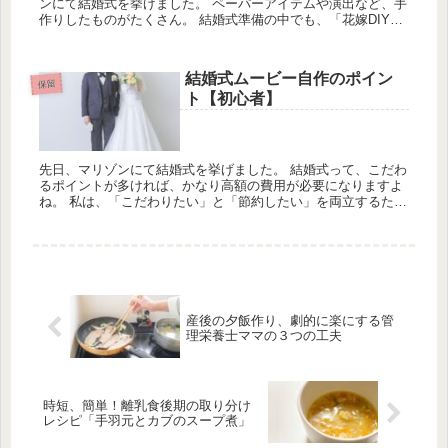
ンにて結婚式を挙げました。 ペーパーアイテムや演出など、手
作りしたものがたくさん。 結婚式準備の中でも、「花嫁DIY」
はプレ花さんたちの間でも人気ですよね！ SNSを見てみると、
クオ...
結婚式ムービー自作のポイン
保留
ト【初心者】
先日、マリゾンにて結婚式を挙げました。 結婚式って、こだわ
るポイントが多ければ、かなり高額の費用が必要になりますよ
ね。 私は、「こだわりたい」と「節約したい」を両立するた
め、可能な限り手作りをしました。 ムービーも自作することに
しましたが、...
産後の夕飯作り、劇的に楽にする管
理栄養士ママの３つの工夫
時短、簡単！離乳食後期の取り分け
レシピ「手羽元とカブのスープ煮」