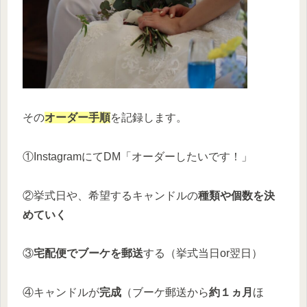
その
オーダー手順
を記録します。
①InstagramにてDM「オーダーしたいです！」
②挙式日や、希望するキャンドルの
種類や個数を決
めていく
③
宅配便でブーケを郵送
する（挙式当日or翌日）
④キャンドルが
完成
（ブーケ郵送から
約１ヵ月
ほ