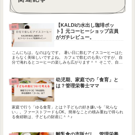
【KALDIの水出し珈琲ポッ
保留
ト】元コーヒーショップ店員
がガチレビュー。
こんにちは。なのはなです。 暑い日に飲むアイスコーヒーはた
まらなく美味しいですよね。 カフェで飲むのも良いですが、自
分で淹れるとコーヒーの楽しみも広がります＾＾ そこで、自宅
で手軽にアイスコーヒーを楽しみたいという方におすすめした
いのが K...
幼児期、家庭での「食育」と
保留
は？管理栄養士ママ
家庭で行う「ゆる食育」とは？子どもの好き嫌いを「叱らな
い」。ファーストフードもOK。簡単なことの積み重ねで得られ
る食経験は、子どもの財産に＾＾♪
離乳食の市販だし。管理栄養