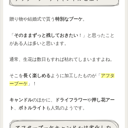
贈り物や結婚式で貰う
特別なブーケ
。
「
そのままずっと残しておきたい
！」と思ったこと
がある人は多いと思います。
通常、生花は数日もすれば枯れてしまいますよね。
そこを
長く楽しめる
ように加工したものが「
アフタ
ーブーケ
」！
キャンドル
のほかに、
ドライフラワー
や
押し花アー
ト
、
ボトルライト
も人気のようです。
アフターブーケキャンドルは劣化しな